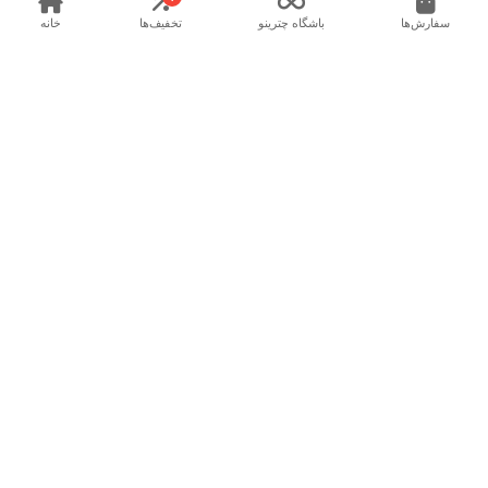
سفارش‌ها
باشگاه چترینو
تخفیف‌ها
خانه
چتری نو
پشتیبانی
پاسخگویی ۷ روز هفته از ساعت ۹ صبح تا ۱ بامداد
ارتباط با پشتیبانی ✉
ما را در شبکه های اجتماعی دنبال کنید
گواهینامه ها