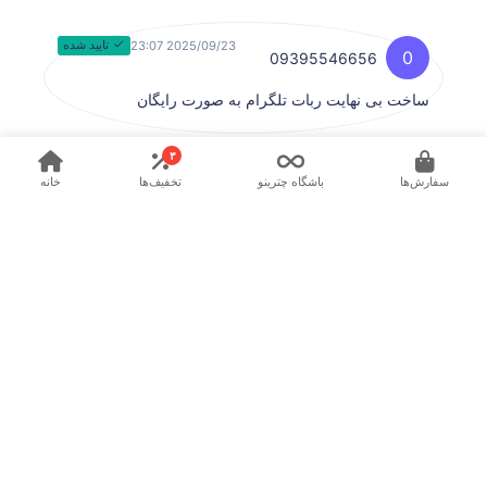
2025/09/23 23:07
تایید شده
0
09395546656
ساخت بی نهایت ربات تلگرام به صورت رایگان
۳
سفارش‌ها
باشگاه چترینو
تخفیف‌ها
خانه
چتری نو
پشتیبانی
پاسخگویی ۷ روز هفته از ساعت ۹ صبح تا ۱ بامداد
ارتباط با پشتیبانی ✉