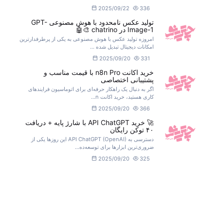
2025/09/22
336
تولید عکس نامحدود با هوش مصنوعی GPT-
Image-1 در chatrino 🎨🤖
امروزه تولید عکس با هوش مصنوعی به یکی از پرطرفدارترین
امکانات دیجیتال تبدیل شده ...
2025/09/20
331
خرید اکانت n8n Pro با قیمت مناسب و
پشتیبانی اختصاصی
اگر به دنبال یک راهکار حرفه‌ای برای اتوماسیون فرایندهای
کاری هستید، خرید اکانت n...
2025/09/20
366
🚀 خرید API ChatGPT با شارژ پایه + دریافت
۴۰ توکن رایگان
دسترسی به API ChatGPT (OpenAI) این روزها یکی از
ضروری‌ترین ابزارها برای توسعه‌ده...
2025/09/20
325